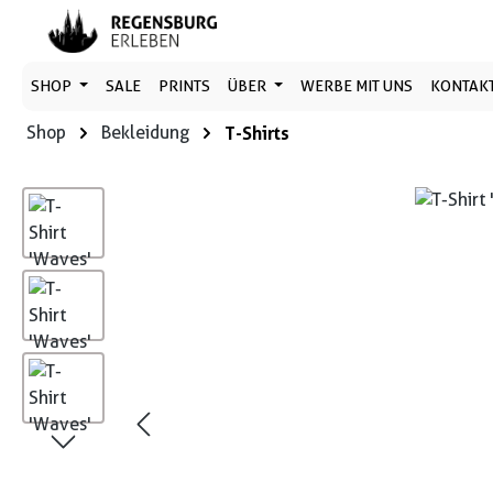
 Hauptinhalt springen
Zur Suche springen
Zur Hauptnavigation springen
SHOP
SALE
PRINTS
ÜBER
WERBE MIT UNS
KONTAK
Shop
Bekleidung
T-Shirts
Bildergalerie überspringen