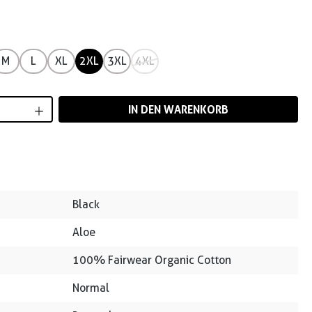
M
L
XL
2XL
3XL
4XL
Anzahl: Gib den gewünschten Wert ein od
IN DEN WARENKORB
Black
Aloe
100% Fairwear Organic Cotton
Normal