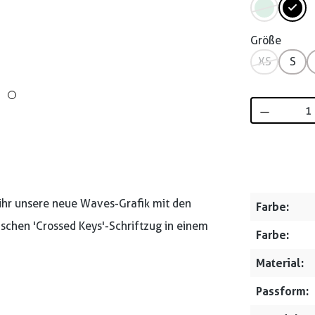
Größe
XS
S
Produkt 
t ihr unsere neue Waves-Grafik mit den
Farbe:
chen 'Crossed Keys'-Schriftzug in einem
Farbe:
Material:
Passform: