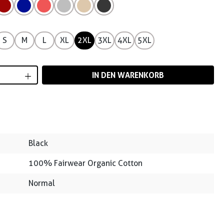
S
M
L
XL
2XL
3XL
4XL
5XL
Anzahl: Gib den gewünschten Wert ein od
IN DEN WARENKORB
Black
100% Fairwear Organic Cotton
Normal