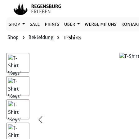
 Hauptinhalt springen
Zur Suche springen
Zur Hauptnavigation springen
SHOP
SALE
PRINTS
ÜBER
WERBE MIT UNS
KONTAK
Shop
Bekleidung
T-Shirts
Bildergalerie überspringen