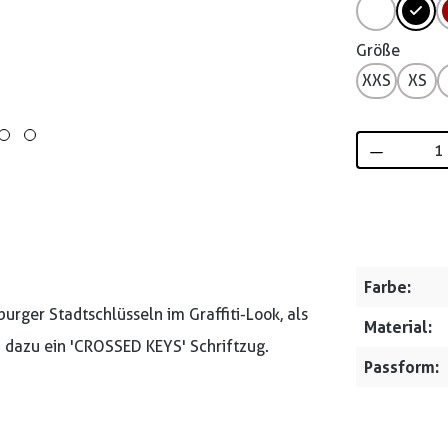
Größe
XXS
XS
Produkt 
Farbe:
rger Stadtschlüsseln im Graffiti-Look, als
Material:
d dazu ein 'CROSSED KEYS' Schriftzug.
Passform: