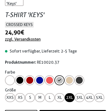
T-SHIRT 'KEYS'
CROSSED KEYS
24,90 €
zzgl. Versandkosten
Sofort verfügbar, Lieferzeit: 2-5 Tage
Produktnummer:
RE10020.37
Farbe
Größe
XXS
XS
S
M
L
XL
2XL
3XL
4XL
5XL