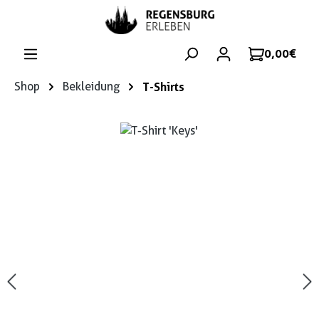
Zum Hauptinhalt springen
0,00 €
Shop
Bekleidung
T-Shirts
Bildergalerie überspringen