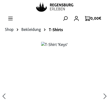
Zum Hauptinhalt springen
0,00 €
Shop
Bekleidung
T-Shirts
Bildergalerie überspringen