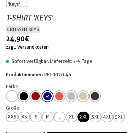
T-SHIRT 'KEYS'
CROSSED KEYS
24,90 €
zzgl. Versandkosten
Sofort verfügbar, Lieferzeit: 2-5 Tage
Produktnummer:
RE10020.46
Farbe
Größe
XXS
XS
S
M
L
XL
2XL
3XL
4XL
5XL