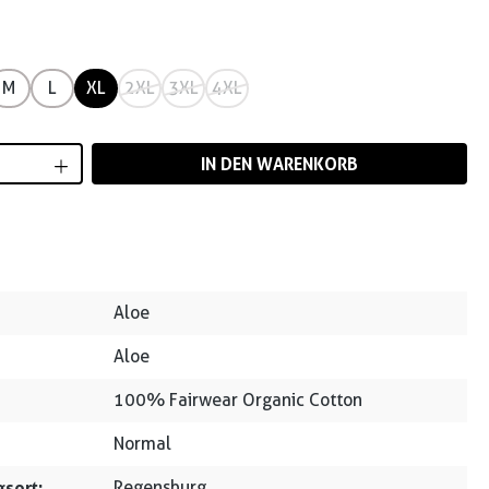
M
L
XL
2XL
3XL
4XL
Anzahl: Gib den gewünschten Wert ein od
IN DEN WARENKORB
Aloe
Aloe
100% Fairwear Organic Cotton
Normal
sort:
Regensburg