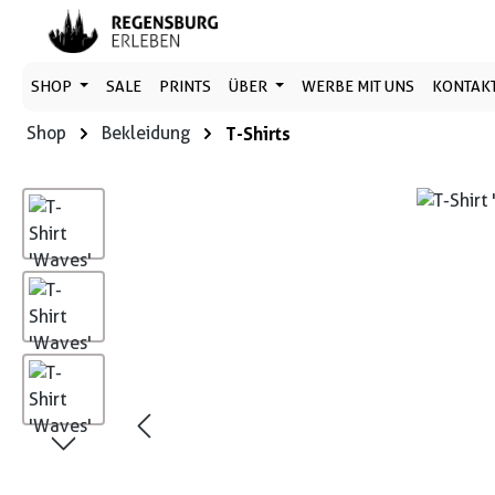
 Hauptinhalt springen
Zur Suche springen
Zur Hauptnavigation springen
SHOP
SALE
PRINTS
ÜBER
WERBE MIT UNS
KONTAK
Shop
Bekleidung
T-Shirts
Bildergalerie überspringen