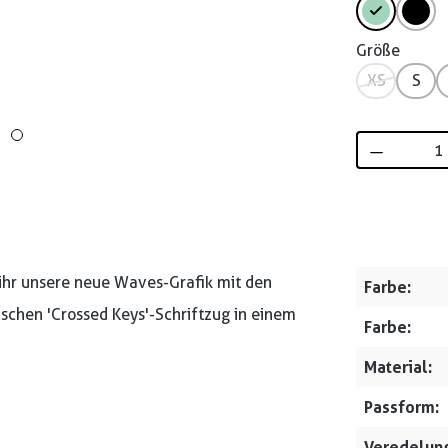
Größe
XS
S
Produkt 
t ihr unsere neue Waves-Grafik mit den
Farbe:
chen 'Crossed Keys'-Schriftzug in einem
Farbe:
Material:
Passform:
Veredelung