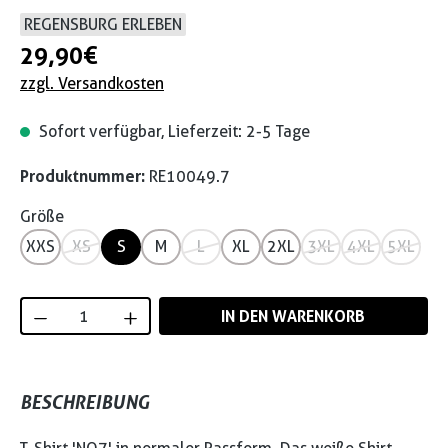
REGENSBURG ERLEBEN
29,90 €
zzgl. Versandkosten
Sofort verfügbar, Lieferzeit: 2-5 Tage
Produktnummer:
RE10049.7
Größe
XXS
XS
S
M
L
XL
2XL
3XL
4XL
5XL
Produkt Anzahl: Gib den gewünschten Wert
IN DEN WARENKORB
BESCHREIBUNG