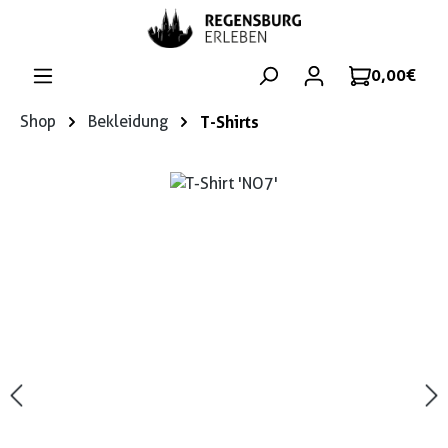
Zum Hauptinhalt springen
0,00 €
Shop
Bekleidung
T-Shirts
Bildergalerie überspringen