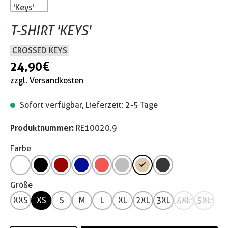
T-SHIRT 'KEYS'
CROSSED KEYS
24,90 €
zzgl. Versandkosten
Sofort verfügbar, Lieferzeit: 2-5 Tage
Produktnummer:
RE10020.9
Farbe
Größe
XXS
XS
S
M
L
XL
2XL
3XL
4XL
5XL