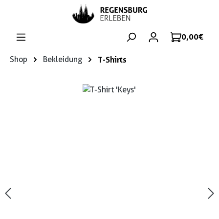
Zum Hauptinhalt springen
0,00 €
Shop
Bekleidung
T-Shirts
Bildergalerie überspringen