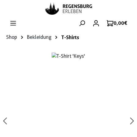
Zum Hauptinhalt springen
0,00 €
Shop
Bekleidung
T-Shirts
Bildergalerie überspringen