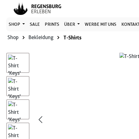
 Hauptinhalt springen
Zur Suche springen
Zur Hauptnavigation springen
SHOP
SALE
PRINTS
ÜBER
WERBE MIT UNS
KONTAK
Shop
Bekleidung
T-Shirts
Bildergalerie überspringen