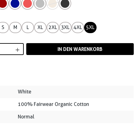
S
M
L
XL
2XL
3XL
4XL
5XL
Anzahl: Gib den gewünschten Wert ein od
IN DEN WARENKORB
White
100% Fairwear Organic Cotton
Normal