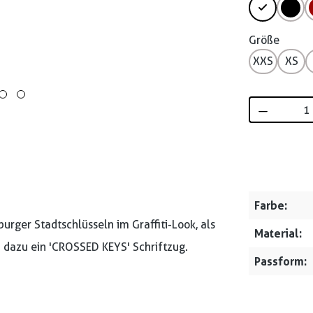
Größe
XXS
XS
Produkt 
Farbe:
rger Stadtschlüsseln im Graffiti-Look, als
Material:
d dazu ein 'CROSSED KEYS' Schriftzug.
Passform: