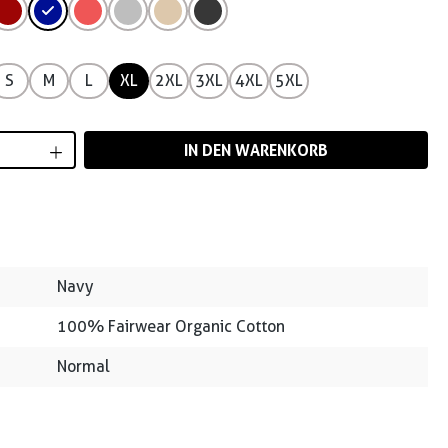
S
M
L
XL
2XL
3XL
4XL
5XL
Anzahl: Gib den gewünschten Wert ein od
IN DEN WARENKORB
Navy
100% Fairwear Organic Cotton
Normal