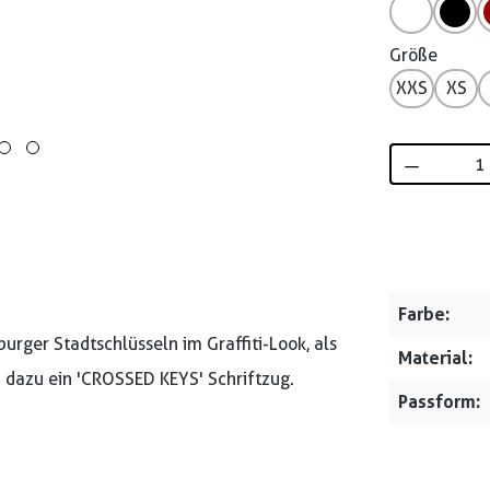
Größe
XXS
XS
Produkt 
Farbe:
rger Stadtschlüsseln im Graffiti-Look, als
Material:
d dazu ein 'CROSSED KEYS' Schriftzug.
Passform: