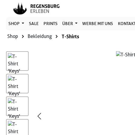
 Hauptinhalt springen
Zur Suche springen
Zur Hauptnavigation springen
SHOP
SALE
PRINTS
ÜBER
WERBE MIT UNS
KONTAK
Shop
Bekleidung
T-Shirts
Bildergalerie überspringen