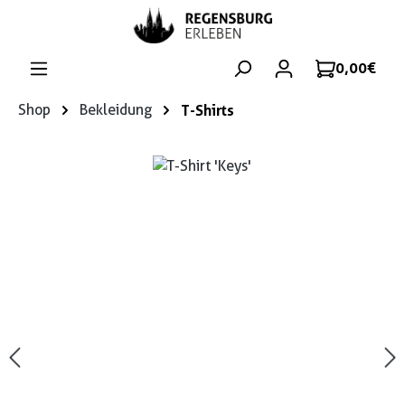
Zum Hauptinhalt springen
0,00 €
Shop
Bekleidung
T-Shirts
Bildergalerie überspringen