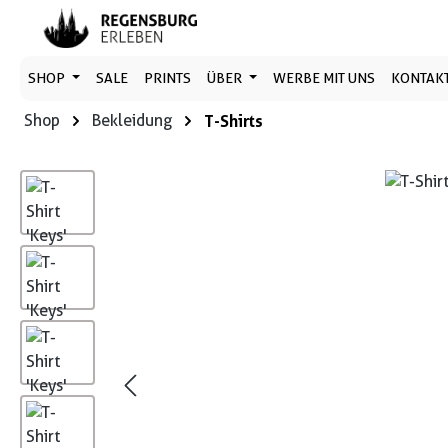
 Hauptinhalt springen
Zur Suche springen
Zur Hauptnavigation springen
SHOP
SALE
PRINTS
ÜBER
WERBE MIT UNS
KONTAK
Shop
Bekleidung
T-Shirts
Bildergalerie überspringen