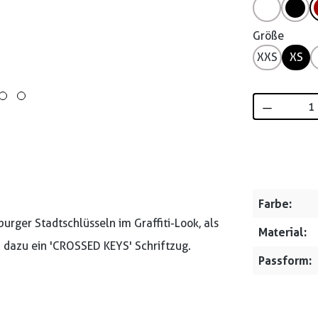
Größe
XXS
XS
Produkt 
Farbe:
rger Stadtschlüsseln im Graffiti-Look, als
Material:
d dazu ein 'CROSSED KEYS' Schriftzug.
Passform: