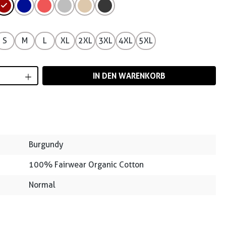
S
M
L
XL
2XL
3XL
4XL
5XL
Anzahl: Gib den gewünschten Wert ein od
IN DEN WARENKORB
Burgundy
100% Fairwear Organic Cotton
Normal