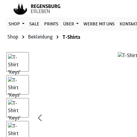
 Hauptinhalt springen
Zur Suche springen
Zur Hauptnavigation springen
SHOP
SALE
PRINTS
ÜBER
WERBE MIT UNS
KONTAK
Shop
Bekleidung
T-Shirts
Bildergalerie überspringen