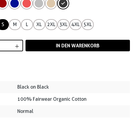
S
M
L
XL
2XL
3XL
4XL
5XL
Anzahl: Gib den gewünschten Wert ein od
IN DEN WARENKORB
Black on Black
100% Fairwear Organic Cotton
Normal