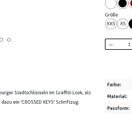
Größe
XXS
XS
Produkt 
Farbe:
rger Stadtschlüsseln im Graffiti-Look, als
Material:
d dazu ein 'CROSSED KEYS' Schriftzug.
Passform: