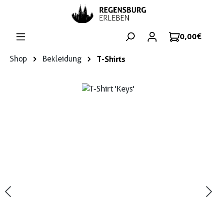
Zum Hauptinhalt springen
0,00 €
Shop
Bekleidung
T-Shirts
Bildergalerie überspringen