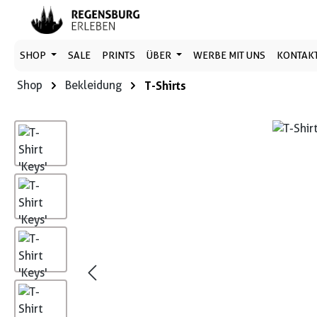
 Hauptinhalt springen
Zur Suche springen
Zur Hauptnavigation springen
SHOP
SALE
PRINTS
ÜBER
WERBE MIT UNS
KONTAK
Shop
Bekleidung
T-Shirts
Bildergalerie überspringen