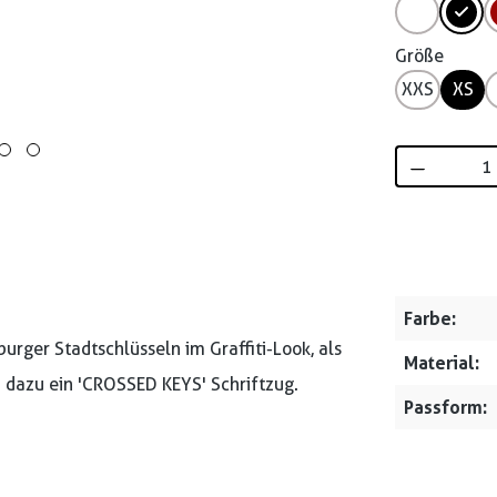
Größe
XXS
XS
Produkt 
Farbe:
rger Stadtschlüsseln im Graffiti-Look, als
Material:
d dazu ein 'CROSSED KEYS' Schriftzug.
Passform: