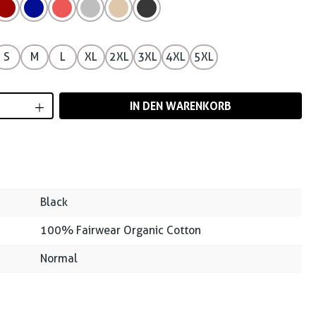
S
M
L
XL
2XL
3XL
4XL
5XL
Anzahl: Gib den gewünschten Wert ein od
IN DEN WARENKORB
Black
100% Fairwear Organic Cotton
Normal