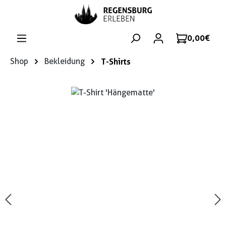
Zum Hauptinhalt springen
0,00 €
Shop
Bekleidung
T-Shirts
Bildergalerie überspringen