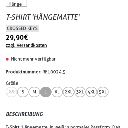
T-SHIRT 'HÄNGEMATTE'
CROSSED KEYS
29,90 €
zzgl. Versandkosten
Nicht mehr verfügbar
Produktnummer:
RE10024.5
Größe
XS
S
M
L
XL
2XL
3XL
4XL
5XL
BESCHREIBUNG
T-Shirt 'Hängematte' in weiß in normaler Passform. Das