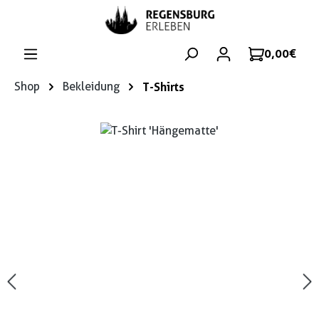
Zum Hauptinhalt springen
0,00 €
Shop
Bekleidung
T-Shirts
Bildergalerie überspringen