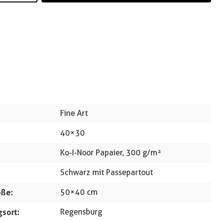
Fine Art
40×30
Ko-I-Noor Papaier, 300 g/m²
Schwarz mit Passepartout
ße:
50×40 cm
sort:
Regensburg