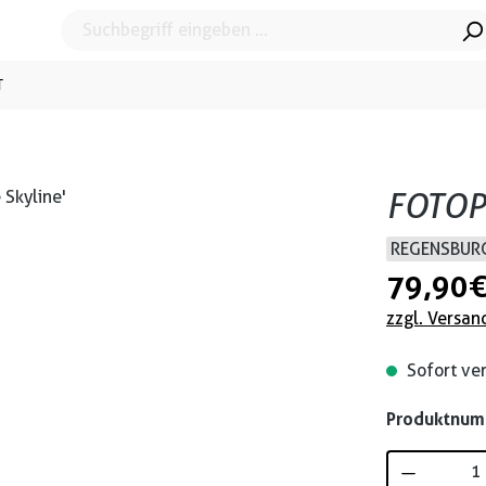
T
FOTOP
REGENSBURG
79,90 
zzgl. Versan
Sofort ver
Produktnu
Produkt 