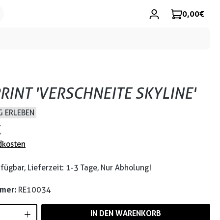
0,00 €
RINT 'VERSCHNEITE SKYLINE'
 ERLEBEN
€
dkosten
fügbar, Lieferzeit: 1-3 Tage, Nur Abholung!
mmer:
RE10034
Anzahl: Gib den gewünschten Wert ein od
IN DEN WARENKORB