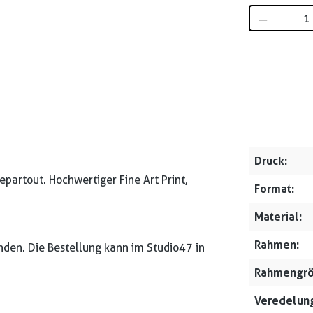
Produkt 
Druck:
artout. Hochwertiger Fine Art Print,
Format:
Material:
Rahmen:
nden. Die Bestellung kann im Studio47 in
Rahmengrö
Veredelung