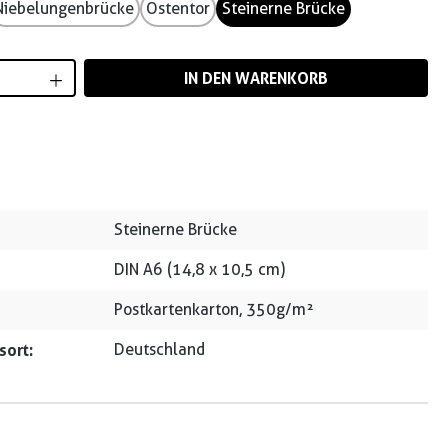
Niebelungenbrücke
Ostentor
Steinerne Brücke
Anzahl: Gib den gewünschten Wert ein od
IN DEN WARENKORB
Steinerne Brücke
DIN A6 (14,8 x 10,5 cm)
Postkartenkarton, 350g/m²
sort:
Deutschland