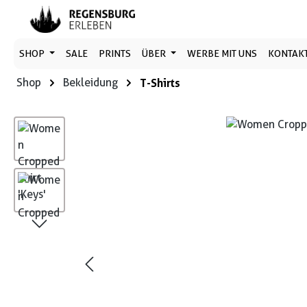
 Hauptinhalt springen
Zur Suche springen
Zur Hauptnavigation springen
SHOP
SALE
PRINTS
ÜBER
WERBE MIT UNS
KONTAK
Shop
Bekleidung
T-Shirts
Bildergalerie überspringen