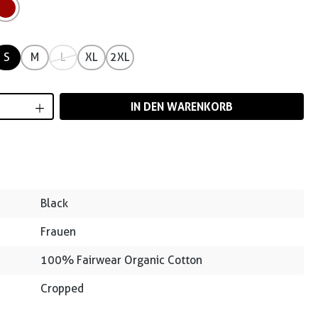
S
M
L
XL
2XL
Anzahl: Gib den gewünschten Wert ein od
IN DEN WARENKORB
Black
Frauen
100% Fairwear Organic Cotton
Cropped