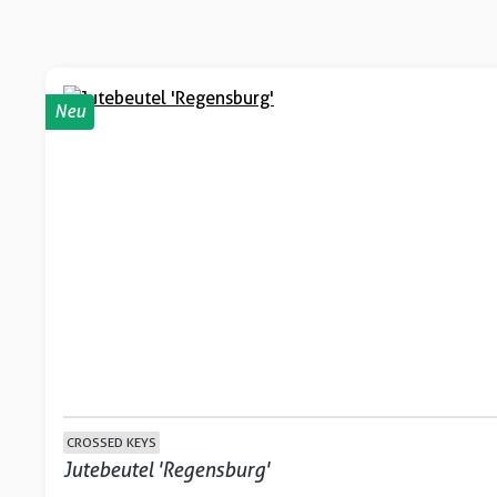
Neu
CROSSED KEYS
Jutebeutel 'Regensburg'