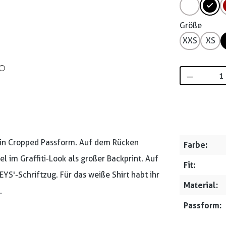
Größe
XXS
XS
Produkt 
 in Cropped Passform. Auf dem Rücken
Farbe:
l im Graffiti-Look als großer Backprint. Auf
Fit:
YS'-Schriftzug. Für das weiße Shirt habt ihr
Material:
.
Passform: