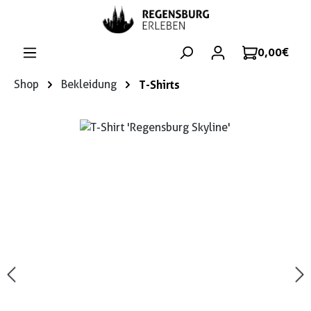
Zum Hauptinhalt springen
0,00 €
Shop
Bekleidung
T-Shirts
Bildergalerie überspringen