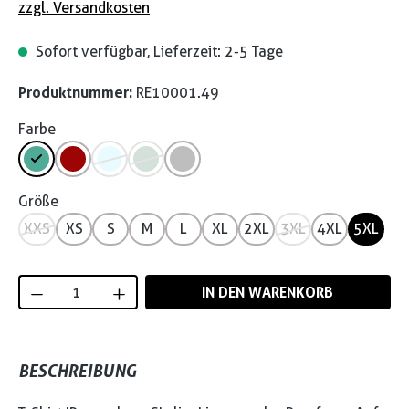
zzgl. Versandkosten
Sofort verfügbar, Lieferzeit: 2-5 Tage
Produktnummer:
RE10001.49
Farbe
Größe
XXS
XS
S
M
L
XL
2XL
3XL
4XL
5XL
Produkt Anzahl: Gib den gewünschten Wert
IN DEN WARENKORB
BESCHREIBUNG