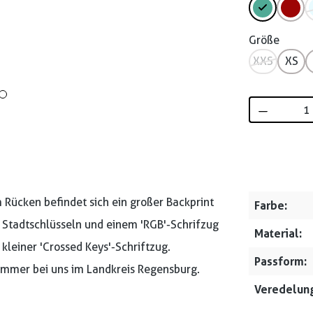
Größe
XXS
XS
Produkt 
 Rücken befindet sich ein großer Backprint
Farbe:
 Stadtschlüsseln und einem 'RGB'-Schrifzug
Material:
n kleiner 'Crossed Keys'-Schriftzug.
Passform:
 immer bei uns im Landkreis Regensburg.
Veredelung