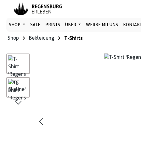
 Hauptinhalt springen
Zur Suche springen
Zur Hauptnavigation springen
SHOP
SALE
PRINTS
ÜBER
WERBE MIT UNS
KONTAK
Shop
Bekleidung
T-Shirts
Bildergalerie überspringen