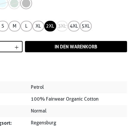
S
M
L
XL
2XL
3XL
4XL
5XL
Anzahl: Gib den gewünschten Wert ein od
IN DEN WARENKORB
Petrol
100% Fairwear Organic Cotton
Normal
sort:
Regensburg