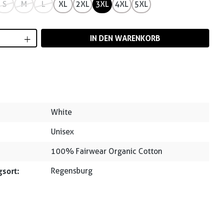
S
M
L
XL
2XL
3XL
4XL
5XL
Anzahl: Gib den gewünschten Wert ein od
IN DEN WARENKORB
White
Unisex
100% Fairwear Organic Cotton
sort:
Regensburg