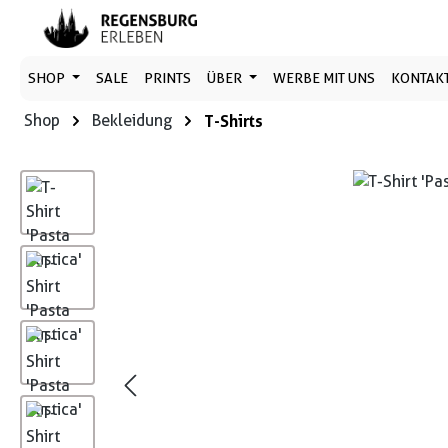
 Hauptinhalt springen
Zur Suche springen
Zur Hauptnavigation springen
SHOP
SALE
PRINTS
ÜBER
WERBE MIT UNS
KONTAK
Shop
Bekleidung
T-Shirts
Bildergalerie überspringen