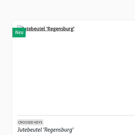
Neu
CROSSED KEYS
Jutebeutel 'Regensburg'