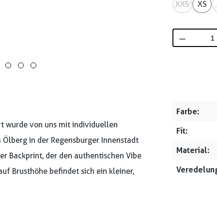
XXS
XS
Produkt 
Farbe:
rt wurde von uns mit individuellen
Fit:
m Ölberg in der Regensburger Innenstadt
Material:
ter Backprint, der den authentischen Vibe
Veredelung
auf Brusthöhe befindet sich ein kleiner,