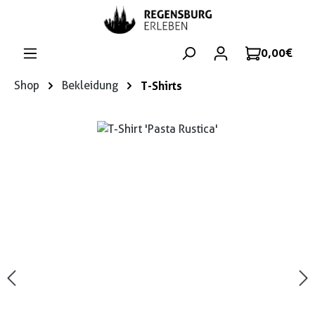
Zum Hauptinhalt springen
0,00 €
Shop
Bekleidung
T-Shirts
Bildergalerie überspringen