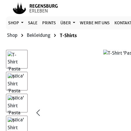
 Hauptinhalt springen
Zur Suche springen
Zur Hauptnavigation springen
SHOP
SALE
PRINTS
ÜBER
WERBE MIT UNS
KONTAK
Shop
Bekleidung
T-Shirts
Bildergalerie überspringen