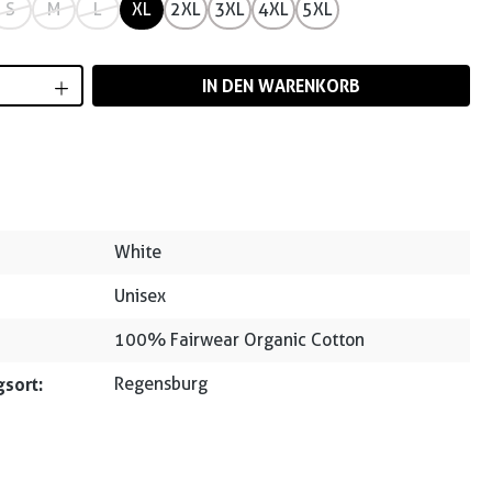
S
M
L
XL
2XL
3XL
4XL
5XL
Anzahl: Gib den gewünschten Wert ein od
IN DEN WARENKORB
White
Unisex
100% Fairwear Organic Cotton
sort:
Regensburg