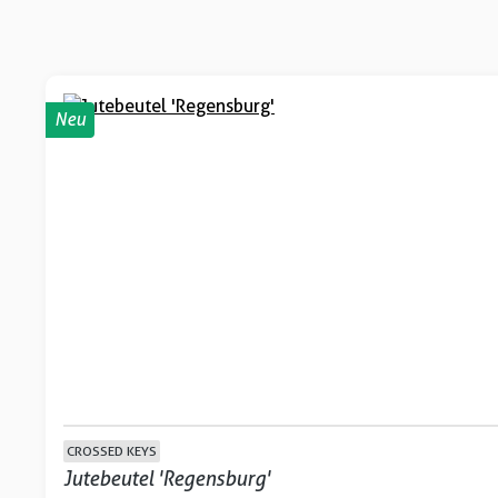
Neu
CROSSED KEYS
Jutebeutel 'Regensburg'