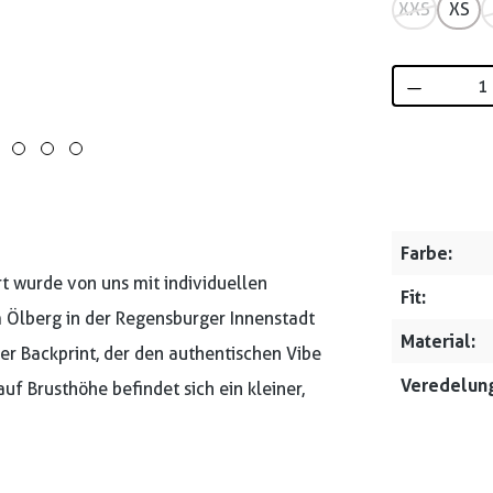
XXS
XS
Produkt 
Farbe:
rt wurde von uns mit individuellen
Fit:
m Ölberg in der Regensburger Innenstadt
Material:
ter Backprint, der den authentischen Vibe
Veredelung
auf Brusthöhe befindet sich ein kleiner,