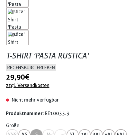
T-SHIRT 'PASTA RUSTICA'
REGENSBURG ERLEBEN
29,90 €
zzgl. Versandkosten
Nicht mehr verfügbar
Produktnummer:
RE10055.3
Größe
XXS
XS
S
M
L
XL
2XL
3XL
4XL
5XL