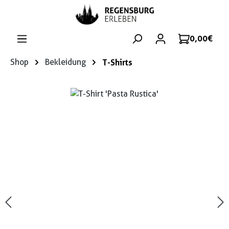
Zum Hauptinhalt springen
0,00 €
Shop
Bekleidung
T-Shirts
Bildergalerie überspringen