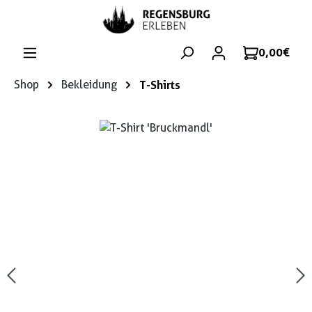
Zum Hauptinhalt springen
0,00 €
Shop
Bekleidung
T-Shirts
Bildergalerie überspringen