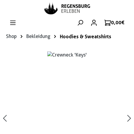
Zum Hauptinhalt springen
0,00 €
Shop
Bekleidung
Hoodies & Sweatshirts
Bildergalerie überspringen