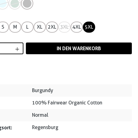
S
M
L
XL
2XL
3XL
4XL
5XL
Anzahl: Gib den gewünschten Wert ein od
IN DEN WARENKORB
Burgundy
100% Fairwear Organic Cotton
Normal
sort:
Regensburg