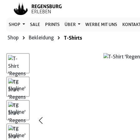
 Hauptinhalt springen
Zur Suche springen
Zur Hauptnavigation springen
SHOP
SALE
PRINTS
ÜBER
WERBE MIT UNS
KONTAK
Shop
Bekleidung
T-Shirts
Bildergalerie überspringen