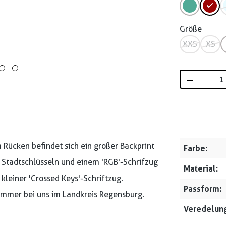
Größe
XXS
XS
Produkt 
 Rücken befindet sich ein großer Backprint
Farbe:
 Stadtschlüsseln und einem 'RGB'-Schrifzug
Material:
n kleiner 'Crossed Keys'-Schriftzug.
Passform:
 immer bei uns im Landkreis Regensburg.
Veredelung