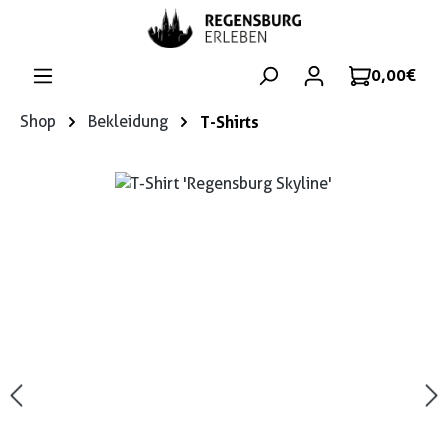
Zum Hauptinhalt springen
0,00 €
Shop
Bekleidung
T-Shirts
Bildergalerie überspringen