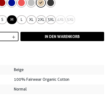
S
M
L
XL
2XL
3XL
4XL
5XL
Anzahl: Gib den gewünschten Wert ein od
IN DEN WARENKORB
Beige
100% Fairwear Organic Cotton
Normal