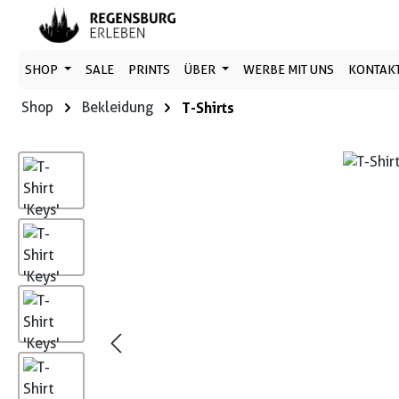
 Hauptinhalt springen
Zur Suche springen
Zur Hauptnavigation springen
SHOP
SALE
PRINTS
ÜBER
WERBE MIT UNS
KONTAK
Shop
Bekleidung
T-Shirts
Bildergalerie überspringen