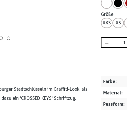
Größe
XXS
XS
Produkt 
Farbe:
rger Stadtschlüsseln im Graffiti-Look, als
Material:
d dazu ein 'CROSSED KEYS' Schriftzug.
Passform: