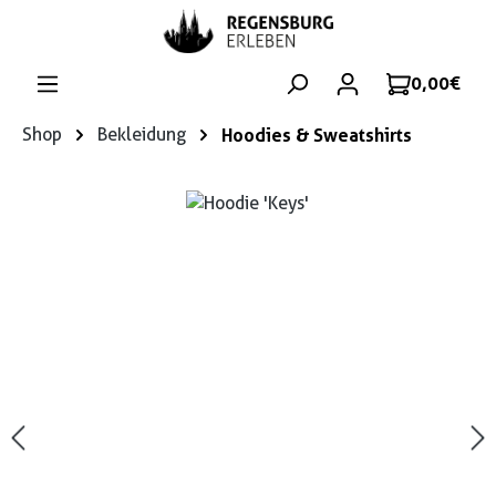
Zum Hauptinhalt springen
0,00 €
Shop
Bekleidung
Hoodies & Sweatshirts
Bildergalerie überspringen