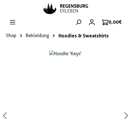
Zum Hauptinhalt springen
0,00 €
Shop
Bekleidung
Hoodies & Sweatshirts
Bildergalerie überspringen