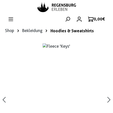
Zum Hauptinhalt springen
0,00 €
Shop
Bekleidung
Hoodies & Sweatshirts
Bildergalerie überspringen