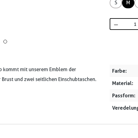
S
M
Produkt 
fzip kommt mit unserem Emblem der
Farbe:
 Brust und zwei seitlichen Einschubtaschen.
Material:
Passform:
Veredelung