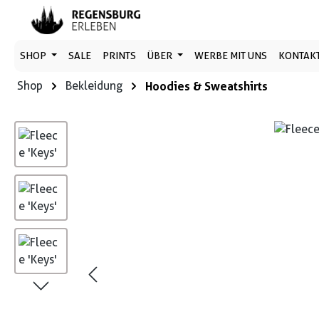
 Hauptinhalt springen
Zur Suche springen
Zur Hauptnavigation springen
SHOP
SALE
PRINTS
ÜBER
WERBE MIT UNS
KONTAK
Shop
Bekleidung
Hoodies & Sweatshirts
Bildergalerie überspringen