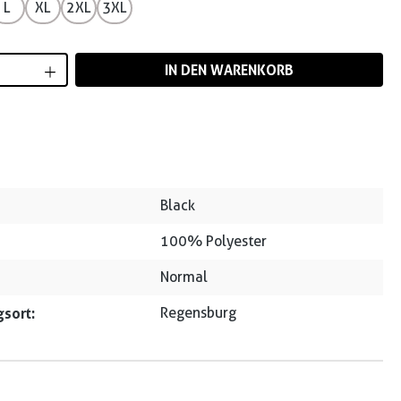
L
XL
2XL
3XL
Anzahl: Gib den gewünschten Wert ein od
IN DEN WARENKORB
Black
100% Polyester
Normal
sort:
Regensburg