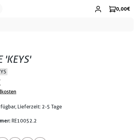
0,00 €
 'KEYS'
EYS
€
dkosten
fügbar, Lieferzeit: 2-5 Tage
mmer:
RE10052.2