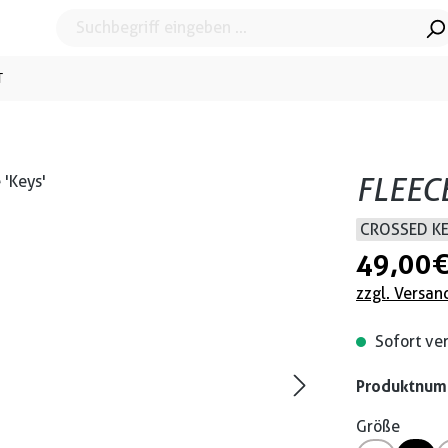
T
FLEECE
CROSSED K
49,00 
zzgl. Versan
Sofort ver
Produktnu
Größe