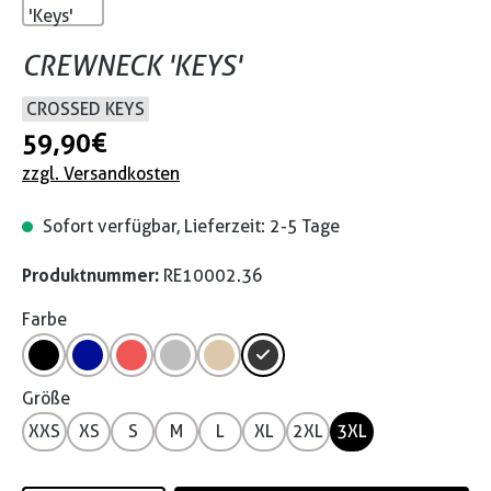
CREWNECK 'KEYS'
CROSSED KEYS
59,90 €
zzgl. Versandkosten
Sofort verfügbar, Lieferzeit: 2-5 Tage
Produktnummer:
RE10002.36
Farbe
Größe
XXS
XS
S
M
L
XL
2XL
3XL