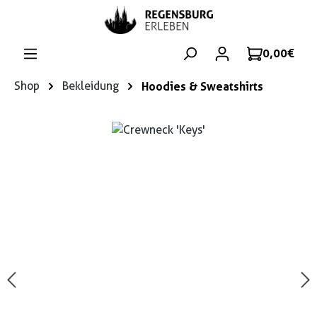
Zum Hauptinhalt springen
0,00 €
Shop
Bekleidung
Hoodies & Sweatshirts
Bildergalerie überspringen