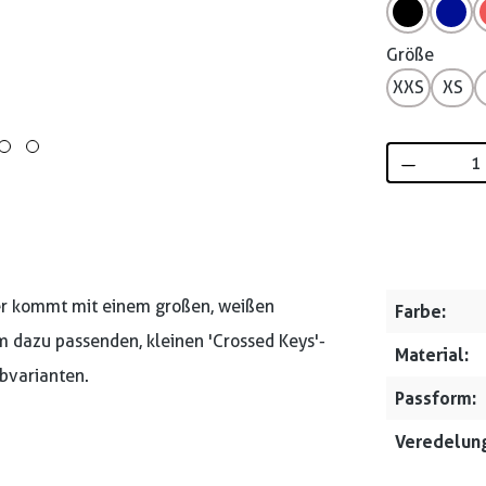
Größe
XXS
XS
Produkt 
ser kommt mit einem großen, weißen
Farbe:
em dazu passenden, kleinen 'Crossed Keys'-
Material:
rbvarianten.
Passform:
Veredelung