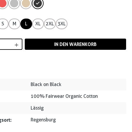
S
M
L
XL
2XL
3XL
Anzahl: Gib den gewünschten Wert ein od
IN DEN WARENKORB
Black on Black
100% Fairwear Organic Cotton
Lässig
sort:
Regensburg