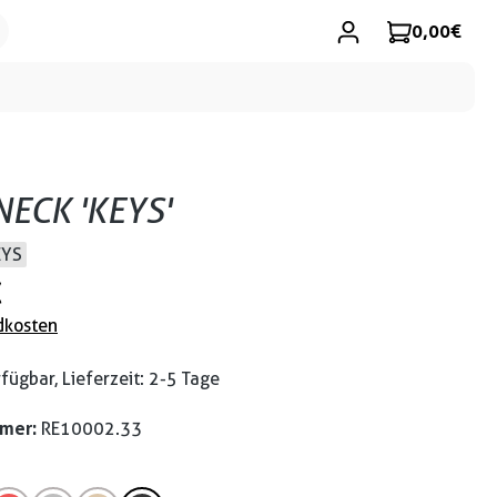
0,00 €
ECK 'KEYS'
EYS
€
dkosten
fügbar, Lieferzeit: 2-5 Tage
mmer:
RE10002.33