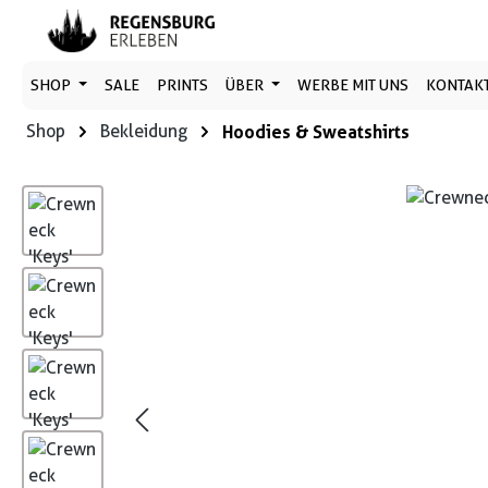
 Hauptinhalt springen
Zur Suche springen
Zur Hauptnavigation springen
SHOP
SALE
PRINTS
ÜBER
WERBE MIT UNS
KONTAK
Shop
Bekleidung
Hoodies & Sweatshirts
Bildergalerie überspringen