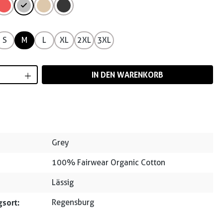
S
M
L
XL
2XL
3XL
Anzahl: Gib den gewünschten Wert ein od
IN DEN WARENKORB
Grey
100% Fairwear Organic Cotton
Lässig
sort:
Regensburg