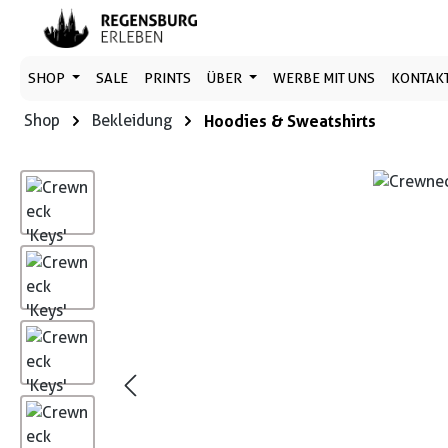
 Hauptinhalt springen
Zur Suche springen
Zur Hauptnavigation springen
SHOP
SALE
PRINTS
ÜBER
WERBE MIT UNS
KONTAK
Shop
Bekleidung
Hoodies & Sweatshirts
Bildergalerie überspringen