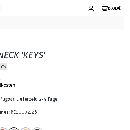
0,00 €
ECK 'KEYS'
EYS
€
dkosten
fügbar, Lieferzeit: 2-5 Tage
mmer:
RE10002.26