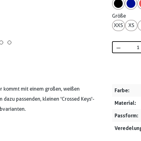
Größe
XXS
XS
Produkt 
ser kommt mit einem großen, weißen
Farbe:
em dazu passenden, kleinen 'Crossed Keys'-
Material:
rbvarianten.
Passform:
Veredelung