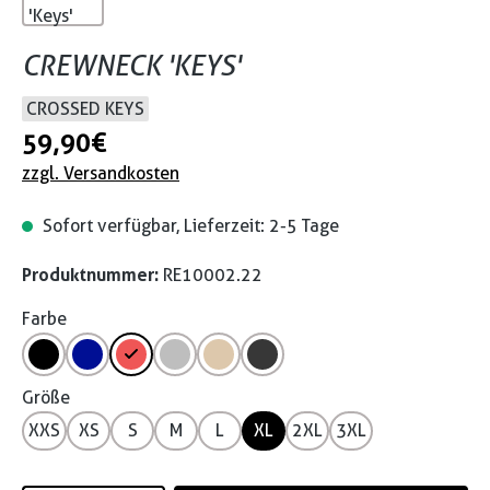
CREWNECK 'KEYS'
CROSSED KEYS
59,90 €
zzgl. Versandkosten
Sofort verfügbar, Lieferzeit: 2-5 Tage
Produktnummer:
RE10002.22
Farbe
Größe
XXS
XS
S
M
L
XL
2XL
3XL