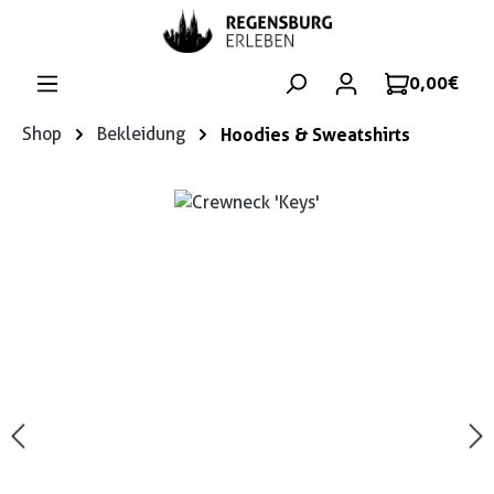
Zum Hauptinhalt springen
0,00 €
Shop
Bekleidung
Hoodies & Sweatshirts
Bildergalerie überspringen