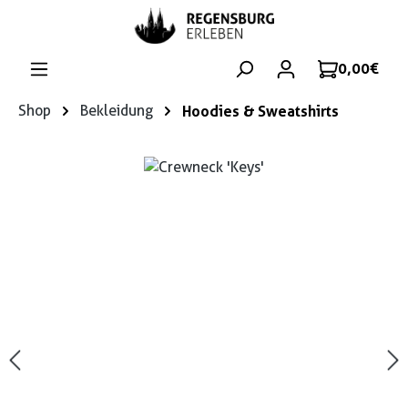
Zum Hauptinhalt springen
0,00 €
Shop
Bekleidung
Hoodies & Sweatshirts
Bildergalerie überspringen