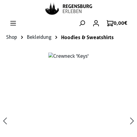
Zum Hauptinhalt springen
0,00 €
Shop
Bekleidung
Hoodies & Sweatshirts
Bildergalerie überspringen