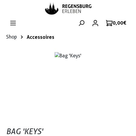
Zum Hauptinhalt springen
0,00 €
Shop
Accessoires
Bildergalerie überspringen
BAG 'KEYS'